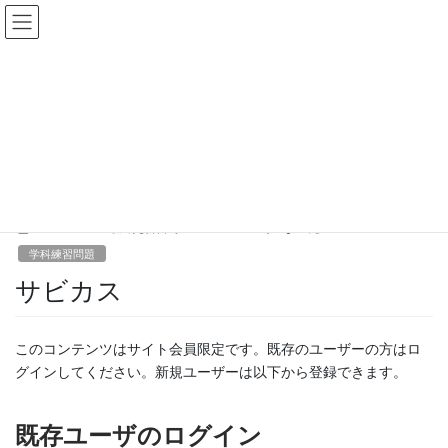
コ
ナ
学校法人サンシャイン学園 留
ン
ビ
学生入試合否発表
テ
ゲ
ン
ー
ツ
シ
学科練習問題
へ
ョ
ス
ン
キ
に
HOME
学科練習問題
サビカス
ッ
移
プ
動
2023-05-08
/ 最終更新日時 :
2023-05-08
まー先生
学科練習問題
サビカス
このコンテンツはサイト会員限定です。既存のユーザーの方はロ
グインしてください。新規ユーザーは以下から登録できます。
既存ユーザのログイン