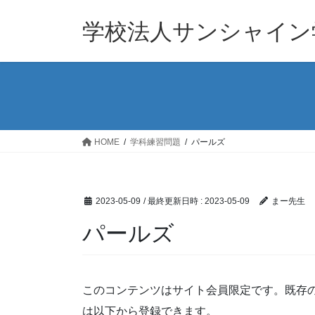
コ
ナ
ン
ビ
学校法人サンシャイン
テ
ゲ
ン
ー
ツ
シ
へ
ョ
ス
ン
キ
に
ッ
移
HOME
学科練習問題
パールズ
プ
動
2023-05-09
/ 最終更新日時 :
2023-05-09
まー先生
パールズ
このコンテンツはサイト会員限定です。既存
は以下から登録できます。