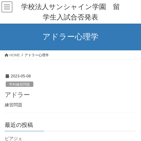
コ
ナ
学校法人サンシャイン学園 留
ン
ビ
学生入試合否発表
テ
ゲ
ン
ー
ツ
シ
アドラー心理学
へ
ョ
ス
ン
キ
に
HOME
アドラー心理学
ッ
移
プ
動
2023-05-08
学科練習問題
アドラー
練習問題
最近の投稿
ピアジェ