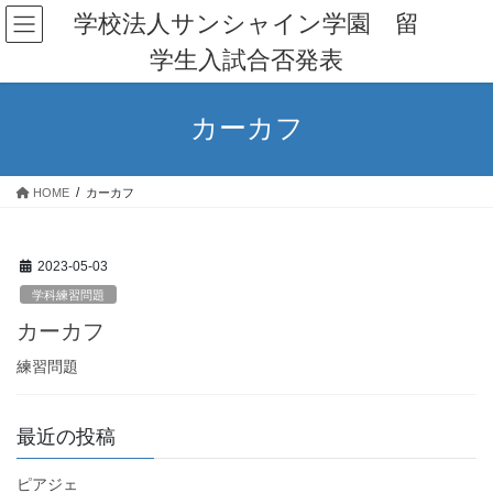
コ
ナ
学校法人サンシャイン学園 留
ン
ビ
学生入試合否発表
テ
ゲ
ン
ー
ツ
シ
カーカフ
へ
ョ
ス
ン
キ
に
HOME
カーカフ
ッ
移
プ
動
2023-05-03
学科練習問題
カーカフ
練習問題
最近の投稿
ピアジェ