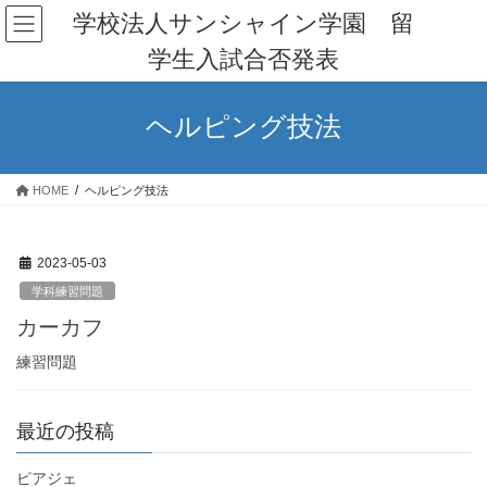
コ
ナ
学校法人サンシャイン学園 留
ン
ビ
学生入試合否発表
テ
ゲ
ン
ー
ツ
シ
ヘルピング技法
へ
ョ
ス
ン
キ
に
HOME
ヘルピング技法
ッ
移
プ
動
2023-05-03
学科練習問題
カーカフ
練習問題
最近の投稿
ピアジェ