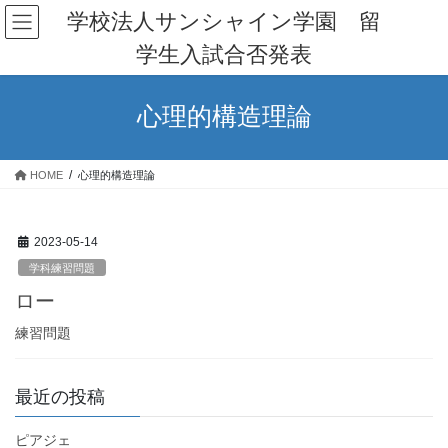
コ
ナ
学校法人サンシャイン学園 留
ン
ビ
学生入試合否発表
テ
ゲ
ン
ー
ツ
シ
心理的構造理論
へ
ョ
ス
ン
キ
に
HOME
心理的構造理論
ッ
移
プ
動
2023-05-14
学科練習問題
ロー
練習問題
最近の投稿
ピアジェ