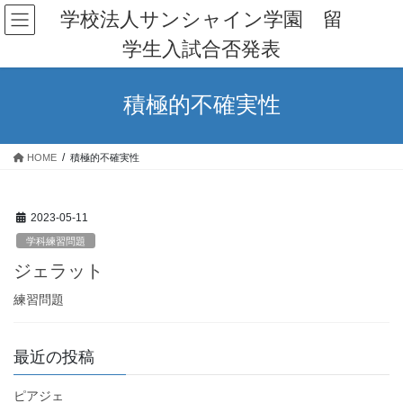
コ
ナ
学校法人サンシャイン学園 留
ン
ビ
学生入試合否発表
テ
ゲ
ン
ー
ツ
シ
積極的不確実性
へ
ョ
ス
ン
キ
に
HOME
積極的不確実性
ッ
移
プ
動
2023-05-11
学科練習問題
ジェラット
練習問題
最近の投稿
ピアジェ